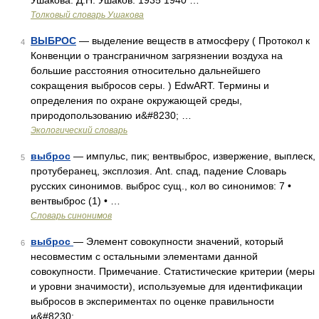
Ушакова. Д.Н. Ушаков. 1935 1940 …
Толковый словарь Ушакова
ВЫБРОС
— выделение веществ в атмосферу ( Протокол к
4
Конвенции о трансграничном загрязнении воздуха на
большие расстояния относительно дальнейшего
сокращения выбросов серы. ) EdwART. Термины и
определения по охране окружающей среды,
природопользованию и&#8230; …
Экологический словарь
выброс
— импульс, пик; вентвыброс, извержение, выплеск,
5
протуберанец, эксплозия. Ant. спад, падение Словарь
русских синонимов. выброс сущ., кол во синонимов: 7 •
вентвыброс (1) • …
Словарь синонимов
выброс
— Элемент совокупности значений, который
6
несовместим с остальными элементами данной
совокупности. Примечание. Статистические критерии (меры
и уровни значимости), используемые для идентификации
выбросов в экспериментах по оценке правильности
и&#8230; …