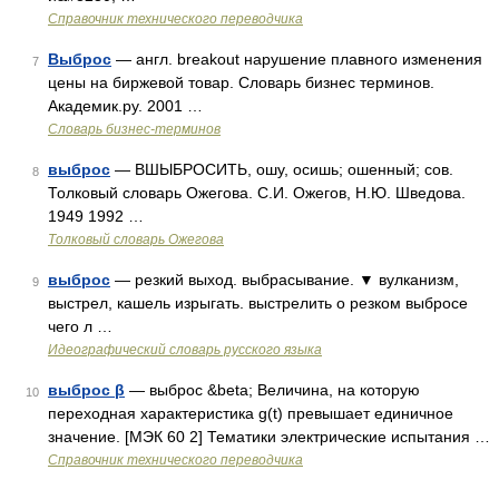
Справочник технического переводчика
Выброс
— англ. breakout нарушение плавного изменения
7
цены на биржевой товар. Словарь бизнес терминов.
Академик.ру. 2001 …
Словарь бизнес-терминов
выброс
— ВШЫБРОСИТЬ, ошу, осишь; ошенный; сов.
8
Толковый словарь Ожегова. С.И. Ожегов, Н.Ю. Шведова.
1949 1992 …
Толковый словарь Ожегова
выброс
— резкий выход. выбрасывание. ▼ вулканизм,
9
выстрел, кашель изрыгать. выстрелить о резком выбросе
чего л …
Идеографический словарь русского языка
выброс β
— выброс &beta; Величина, на которую
10
переходная характеристика g(t) превышает единичное
значение. [МЭК 60 2] Тематики электрические испытания …
Справочник технического переводчика